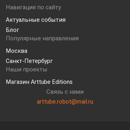
Ярмарка
Навигация по сайту
Интервью
Актуальные события
Open call
Экскурсия
Блог
Дискуссия
Популярные направления
Cosmoscow 2024
Blazar 2024
Москва
Встречи
Санкт-Петербург
Круглый стол
Наши проекты
Магазин Arttube Editions
Связь с нами
arttube.robot@mail.ru