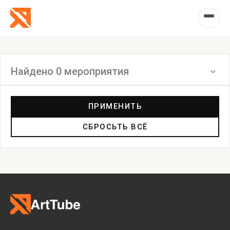
Найдено 0 мероприятия
Фильтр
ПРИМЕНИТЬ
СБРОСЬТЬ ВСЁ
Выставка
Лекция
Фестиваль
Анонс
Мастерские
Дискуссия
Пост-релиз
Пресс-конференция
Маркет