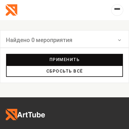
Найдено 0 мероприятия
Фильтр
ПРИМЕНИТЬ
СБРОСЬТЬ ВСЁ
Выставка
Лекция
Фестиваль
Анонс
Мастерские
Дискуссия
Пост-релиз
Пресс-конференция
Маркет