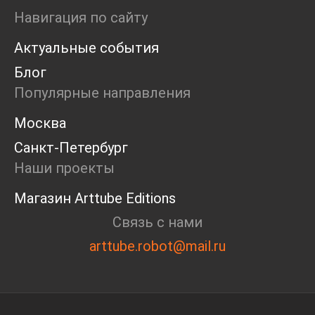
Ярмарка
Навигация по сайту
Интервью
Актуальные события
Open call
Экскурсия
Блог
Дискуссия
Популярные направления
Cosmoscow 2024
Blazar 2024
Москва
Встречи
Санкт-Петербург
Круглый стол
Наши проекты
Магазин Arttube Editions
Связь с нами
arttube.robot@mail.ru