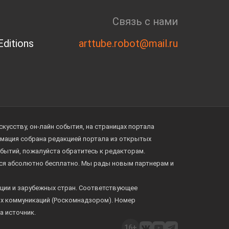
Связь с нами
ditions
arttube.robot@mail.ru
усству, он-лайн события, на страницах портала
ормация собрана редакцией портала из открытых
обытий, пожалуйста обратитесь к редакторам.
тся абсолютно бесплатно. Мы рады новым партнерам и
ции и зарубежных стран. Соответствующее
ых коммуникаций (Роскомнадзором). Номер
а источник.
16+