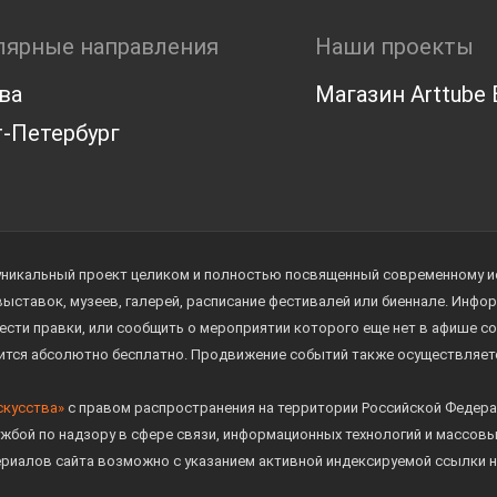
лярные направления
Наши проекты
ва
Магазин Arttube E
-Петербург
уникальный проект целиком и полностью посвященный современному иск
 выставок, музеев, галерей, расписание фестивалей или биеннале. Инф
ести правки, или сообщить о мероприятии которого еще нет в афише с
дится абсолютно бесплатно. Продвижение событий также осуществляе
скусства»
с правом распространения на территории Российской Федера
жбой по надзору в сфере связи, информационных технологий и массов
ериалов сайта возможно с указанием активной индексируемой ссылки н