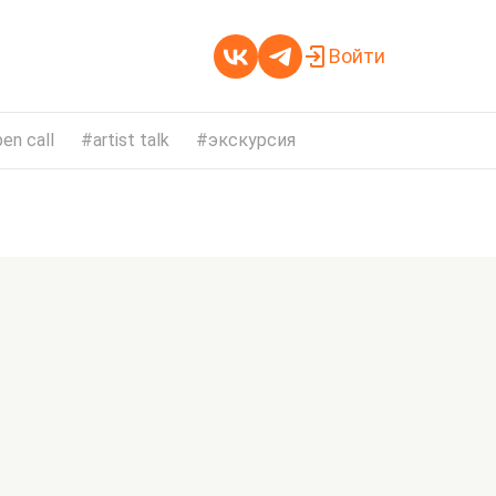
Войти
en call
artist talk
экскурсия