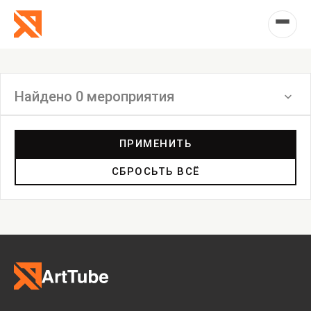
Найдено 0 мероприятия
Фильтр
ПРИМЕНИТЬ
СБРОСЬТЬ ВСЁ
Выставка
Лекция
Фестиваль
Анонс
Мастерские
Дискуссия
Пост-релиз
Пресс-конференция
Маркет