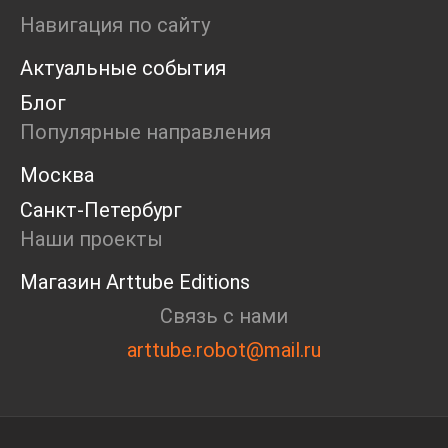
Ярмарка
Навигация по сайту
Интервью
Актуальные события
Open call
Экскурсия
Блог
Дискуссия
Популярные направления
Cosmoscow 2024
Blazar 2024
Москва
Встречи
Санкт-Петербург
Круглый стол
Наши проекты
Магазин Arttube Editions
Связь с нами
arttube.robot@mail.ru