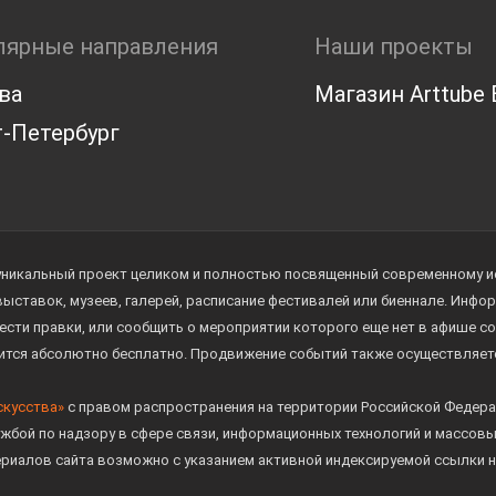
лярные направления
Наши проекты
ва
Магазин Arttube E
-Петербург
уникальный проект целиком и полностью посвященный современному иск
 выставок, музеев, галерей, расписание фестивалей или биеннале. Инф
ести правки, или сообщить о мероприятии которого еще нет в афише с
дится абсолютно бесплатно. Продвижение событий также осуществляе
скусства»
с правом распространения на территории Российской Федера
жбой по надзору в сфере связи, информационных технологий и массов
ериалов сайта возможно с указанием активной индексируемой ссылки н