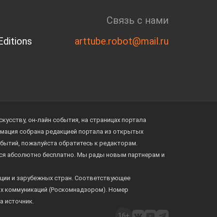
Связь с нами
ditions
arttube.robot@mail.ru
усству, он-лайн события, на страницах портала
ормация собрана редакцией портала из открытых
обытий, пожалуйста обратитесь к редакторам.
тся абсолютно бесплатно. Мы рады новым партнерам и
ции и зарубежных стран. Соответствующее
ых коммуникаций (Роскомнадзором). Номер
а источник.
16+