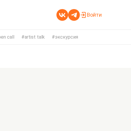
Войти
en call
artist talk
экскурсия