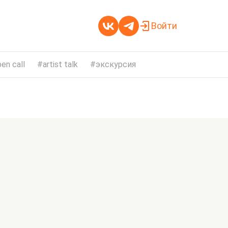
Войти
en call
artist talk
экскурсия