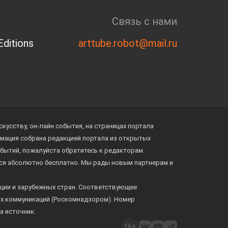
Связь с нами
ditions
arttube.robot@mail.ru
усству, он-лайн события, на страницах портала
ормация собрана редакцией портала из открытых
обытий, пожалуйста обратитесь к редакторам.
тся абсолютно бесплатно. Мы рады новым партнерам и
ции и зарубежных стран. Соответствующее
ых коммуникаций (Роскомнадзором). Номер
а источник.
16+