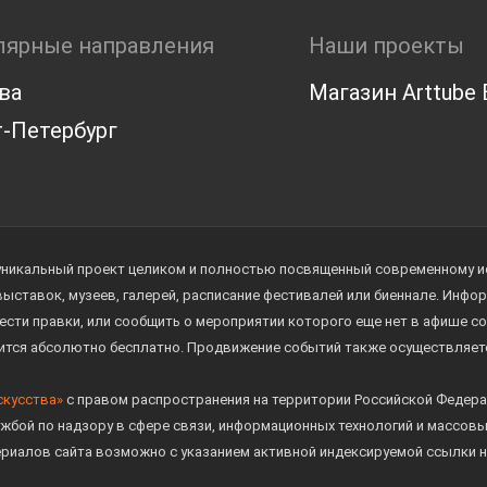
лярные направления
Наши проекты
ва
Магазин Arttube E
-Петербург
уникальный проект целиком и полностью посвященный современному иск
 выставок, музеев, галерей, расписание фестивалей или биеннале. Инф
ести правки, или сообщить о мероприятии которого еще нет в афише с
дится абсолютно бесплатно. Продвижение событий также осуществляе
скусства»
с правом распространения на территории Российской Федера
жбой по надзору в сфере связи, информационных технологий и массов
ериалов сайта возможно с указанием активной индексируемой ссылки н