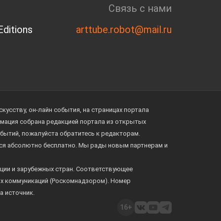
Связь с нами
ditions
arttube.robot@mail.ru
усству, он-лайн события, на страницах портала
ормация собрана редакцией портала из открытых
обытий, пожалуйста обратитесь к редакторам.
тся абсолютно бесплатно. Мы рады новым партнерам и
ции и зарубежных стран. Соответствующее
ых коммуникаций (Роскомнадзором). Номер
а источник.
16+