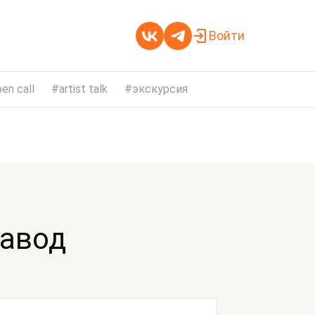
Войти
en call
artist talk
экскурсия
завод