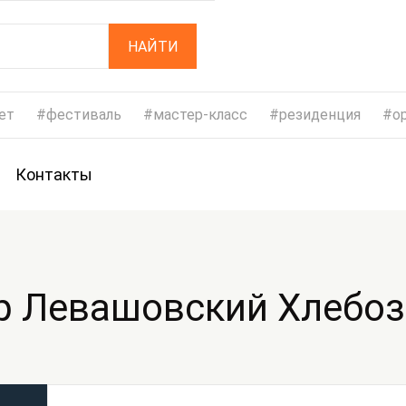
НАЙТИ
ет
фестиваль
мастер-класс
резиденция
op
Контакты
р Левашовский Хлебо