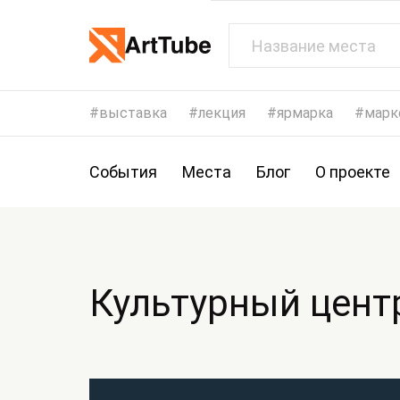
выставка
лекция
ярмарка
марк
События
Места
Блог
О проекте
Культурный цент