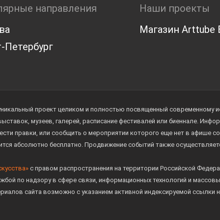
лярные направления
Наши проекты
ва
Магазин Arttube E
-Петербург
уникальный проект целиком и полностью посвященный современному иск
 выставок, музеев, галерей, расписание фестивалей или биеннале. Инф
ести правки, или сообщить о мероприятии которого еще нет в афише с
дится абсолютно бесплатно. Продвижение событий также осуществляе
скусства»
с правом распространения на территории Российской Федера
жбой по надзору в сфере связи, информационных технологий и массов
ериалов сайта возможно с указанием активной индексируемой ссылки н