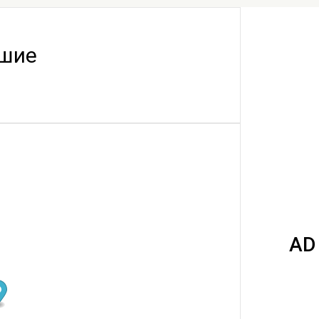
шие
ей Кузькин. Второй круг»
 16 августа 2026
AD