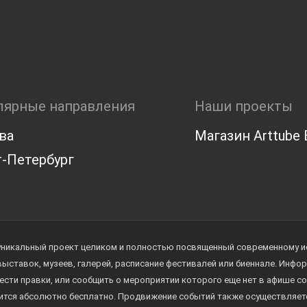
лярные направления
Наши проекты
ва
Магазин Arttube E
-Петербург
уникальный проект целиком и полностью посвященный современному иск
 выставок, музеев, галерей, расписание фестивалей или биеннале. Инф
ести правки, или сообщить о мероприятии которого еще нет в афише с
дится абсолютно бесплатно. Продвижение событий также осуществляе