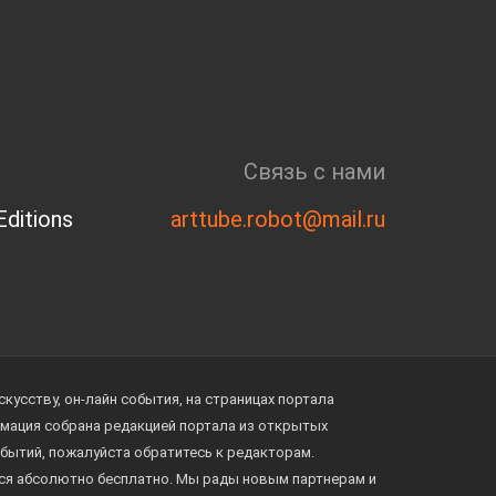
Связь с нами
ditions
arttube.robot@mail.ru
усству, он-лайн события, на страницах портала
ормация собрана редакцией портала из открытых
обытий, пожалуйста обратитесь к редакторам.
тся абсолютно бесплатно. Мы рады новым партнерам и