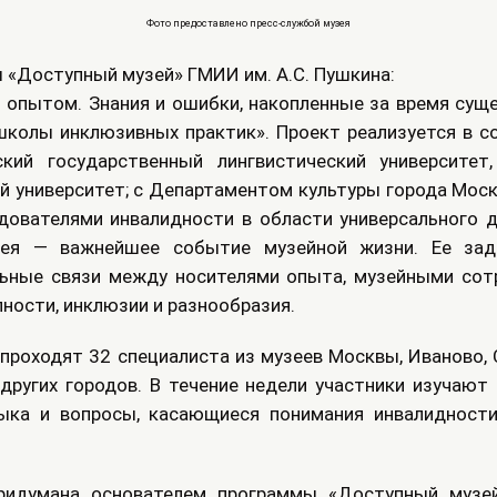
Фото предоставлено пресс-службой музея
 «Доступный музей» ГМИИ им. А.С. Пушкина:
я опытом. Знания и ошибки, накопленные за время су
школы инклюзивных практик». Проект реализуется в со
кий государственный лингвистический университе
й университет; с Департаментом культуры города Мос
ледователями инвалидности в области универсального 
зея — важнейшее событие музейной жизни. Ее за
льные связи между носителями опыта, музейными сот
ности, инклюзии и разнообразия.
проходят 32 специалиста из музеев Москвы, Иваново, 
 других городов. В течение недели участники изучаю
ыка и вопросы, касающиеся понимания инвалидности
ридумана основателем программы «Доступный музей»