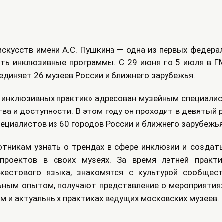
скусств имени А.С. Пушкина — одна из первых федерал
ать инклюзивные программы. С 29 июня по 5 июля в ГМ
единяет 26 музеев России и ближнего зарубежья.
 инклюзивных практик» адресован музейным специалис
а и доступности. В этом году он проходит в девятый 
пециалистов из 60 городов России и ближнего зарубежья
тникам узнать о трендах в сфере инклюзии и создат
проектов в своих музеях. За время летней практ
жестового языка, знакомятся с культурой сообщест
ьным опытом, получают представление о мероприятия
м и актуальных практиках ведущих московских музеев.