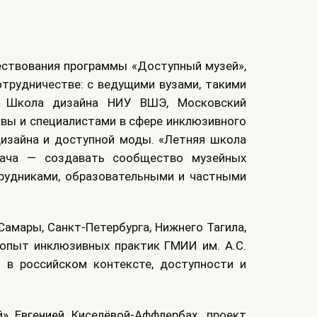
ществования программы «Доступный музей»,
трудничестве: с ведущими вузами, такими
т, Школа дизайна НИУ ВШЭ, Московский
квы и специалистами в сфере инклюзивного
дизайна и доступной моды. «Летняя школа
дача — создавать сообщество музейных
рудниками, образовательными и частными
Самары, Санкт-Петербурга, Нижнего Тагила,
т опыт инклюзивных практик ГМИИ им. А.С.
 в российском контексте, доступности и
 Евгенией Киселёвой-Аффлербах, проект