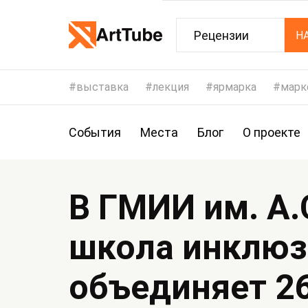
Рецензии
Н
выставка
лекция
ярмарка
марк
События
Места
Блог
О проекте
В ГМИИ им. А.
школа инклюз
объединяет 26