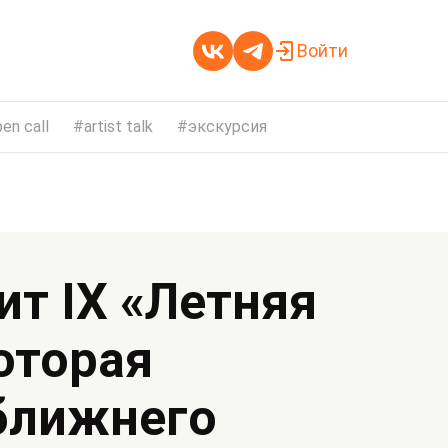
Войти
en call
artist talk
экскурсия
ит IX «Летняя
оторая
 ближнего