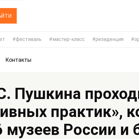
АЙТИ
ет
фестиваль
мастер-класс
резиденция
op
Контакты
С. Пушкина проход
ивных практик», к
 музеев России и