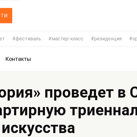
ЙТИ
ет
фестиваль
мастер-класс
резиденция
op
Контакты
ория» проведет в 
артирную триенна
 искусства