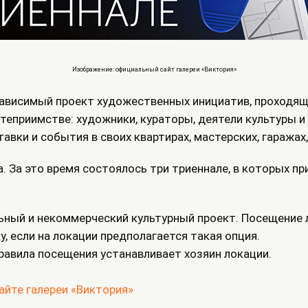
Изображение: официальный сайт галереи «Виктория»
зависимый проект художественных инициатив, проходящ
степриимстве: художники, кураторы, деятели культуры 
вки и события в своих квартирах, мастерских, гаражах,
. За это время состоялось три триеннале, в которых п
ьный и некоммерческий культурный проект. Посещение 
 если на локации предполагается такая опция.
равила посещения устанавливает хозяин локации.
сайте галереи «Виктория»