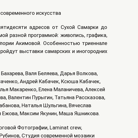
 современного искусства
 пятидесяти адресов от Сухой Самарки до
ой разной программой: живопись, графика,
 Глории Акимовой. Особенностью триеннале
 пройдут выставки самарских и иногородних
Бахарева, Валя Беляева, Дарья Волкова,
саченко, Андрей Кабачек, Ксюша Кабачек,
алья Макаренко, Елена Маланичева, Алексей
ва, Валентин Пурыгин, Татьяна Рассказова,
абанова, Наталья Шульгина, Вячеслав
я Ежова, Максим Якунин, Маша Яшникова.
говой Фотографии, Laminat crew,
Рубинов, Студия современной мозаики