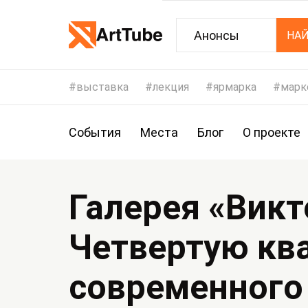
Анонсы
НА
выставка
лекция
ярмарка
марк
События
Места
Блог
О проекте
Галерея «Викт
Четвертую кв
современного