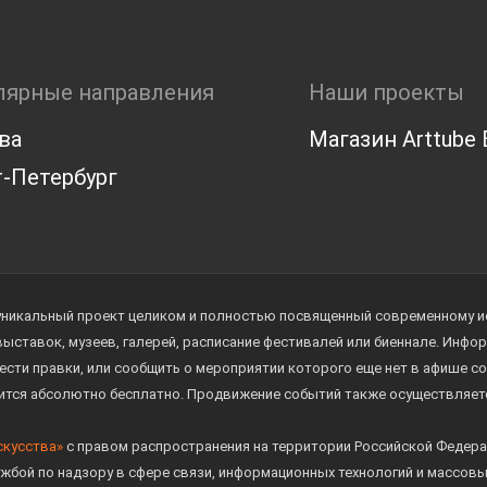
лярные направления
Наши проекты
ва
Магазин Arttube E
-Петербург
уникальный проект целиком и полностью посвященный современному иск
 выставок, музеев, галерей, расписание фестивалей или биеннале. Инф
ести правки, или сообщить о мероприятии которого еще нет в афише с
дится абсолютно бесплатно. Продвижение событий также осуществляе
скусства»
с правом распространения на территории Российской Федера
жбой по надзору в сфере связи, информационных технологий и массов