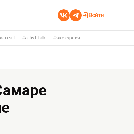
Войти
en call
artist talk
экскурсия
Самаре
ле