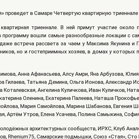
ия» проведет в Самаре Четвертую квартирную триеннале
квартирная триеннале. В ней примут участие около
 в программу вошли самые разнообразные локации с сам
 даже встреча рассвета за чаем у Максима Якунина и
ников, но и гостеприимных хозяев, в домах у которых
имова, Анна Афанасьева, Алсу Амри, Яна Арбузова, Юлия 
ра Гилаева, Татьяна Демина, Ольга Ионова, Александр И
 Коталевская, Ангелина Куличкова, Иван Куличков, Нат
катерина Оленина, Екатерина Палеева, Наташа Прокофье
мойлова, Мария Самойлова, Марина Шабанова, Евгения Ш
ая, Артём Утров, Елена Усачева, Полина Самыкина, Софи
олодёжных архитектурных сообществ, ИРХС, Клуб Анало
в, Rhenium75, Самарские подмышки, Союз «Стая», Сто 