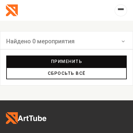
Найдено 0 мероприятия
Фильтр
ПРИМЕНИТЬ
СБРОСЬТЬ ВСЁ
Инсталляция
Выставка
Лекция
Фестиваль
Анонс
Мастерские
Дискуссия
Пост-релиз
Пресс-конференция