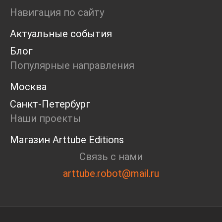
Маркет
Навигация по сайту
Ярмарка
Актуальные события
Интервью
Open call
Блог
Экскурсия
Популярные направления
Дискуссия
Cosmoscow 2024
Москва
Blazar 2024
Санкт-Петербург
Встречи
Круглый стол
Наши проекты
Магазин Arttube Editions
Связь с нами
arttube.robot@mail.ru