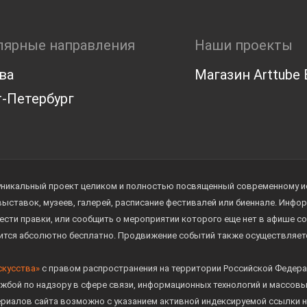
лярные направления
Наши проекты
ва
Магазин Arttube E
-Петербург
уникальный проект целиком и полностью посвященный современному иск
 выставок, музеев, галерей, расписание фестивалей или биеннале. Инф
ести правки, или сообщить о мероприятии которого еще нет в афише с
дится абсолютно бесплатно. Продвижение событий также осуществляе
скусства»
с правом распространения на территории Российской Федера
жбой по надзору в сфере связи, информационных технологий и массов
ериалов сайта возможно с указанием активной индексируемой ссылки н