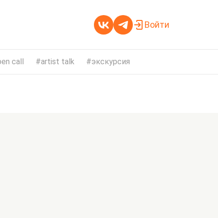
Войти
en call
artist talk
экскурсия