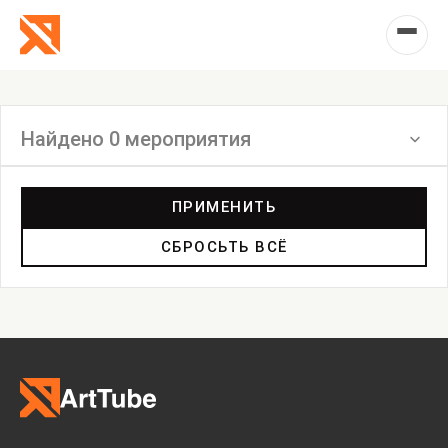
Найдено 0 мероприятия
Фильтр
ПРИМЕНИТЬ
СБРОСЬТЬ ВСЁ
Инсталляция
Выставка
Лекция
Фестиваль
Анонс
Мастерские
Дискуссия
Пост-релиз
Пресс-конференция