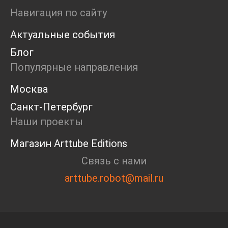
Маркет
Навигация по сайту
Ярмарка
Актуальные события
Интервью
Open call
Блог
Экскурсия
Популярные направления
Дискуссия
Cosmoscow 2024
Москва
Blazar 2024
Санкт-Петербург
Встречи
Круглый стол
Наши проекты
Магазин Arttube Editions
Связь с нами
arttube.robot@mail.ru