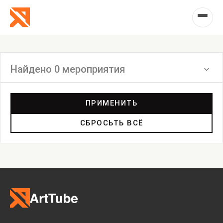
Найдено 0 мероприятия
Фильтр
ПРИМЕНИТЬ
СБРОСЬТЬ ВСЁ
Инсталляция
Выставка
Лекция
Фестиваль
Анонс
Мастерские
Дискуссия
Пост-релиз
Пресс-конференция