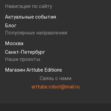
Маркет
Навигация по сайту
Ярмарка
Актуальные события
Интервью
Open call
Блог
Экскурсия
Популярные направления
Дискуссия
Cosmoscow 2024
Москва
Blazar 2024
Санкт-Петербург
Встречи
Круглый стол
Наши проекты
Магазин Arttube Editions
Связь с нами
arttube.robot@mail.ru