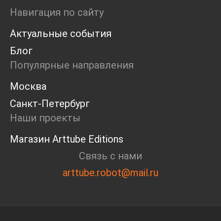
Маркет
Навигация по сайту
Ярмарка
Актуальные события
Интервью
Open call
Блог
Экскурсия
Популярные направления
Дискуссия
Cosmoscow 2024
Москва
Blazar 2024
Санкт-Петербург
Встречи
Круглый стол
Наши проекты
Магазин Arttube Editions
Связь с нами
arttube.robot@mail.ru