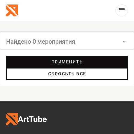
Найдено 0 мероприятия
Фильтр
ПРИМЕНИТЬ
СБРОСЬТЬ ВСЁ
Инсталляция
Выставка
Лекция
Фестиваль
Анонс
Мастерские
Дискуссия
Пост-релиз
Пресс-конференция