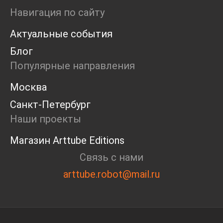
Маркет
Навигация по сайту
Ярмарка
Актуальные события
Интервью
Open call
Блог
Экскурсия
Популярные направления
Дискуссия
Cosmoscow 2024
Москва
Blazar 2024
Санкт-Петербург
Встречи
Круглый стол
Наши проекты
Магазин Arttube Editions
Связь с нами
arttube.robot@mail.ru