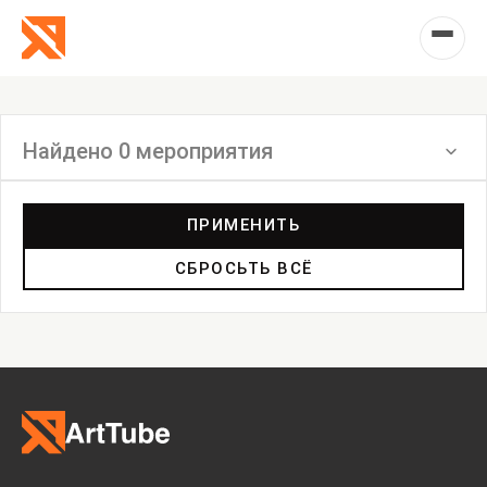
Найдено 0 мероприятия
Фильтр
ПРИМЕНИТЬ
СБРОСЬТЬ ВСЁ
Инсталляция
Выставка
Лекция
Фестиваль
Анонс
Мастерские
Дискуссия
Пост-релиз
Пресс-конференция