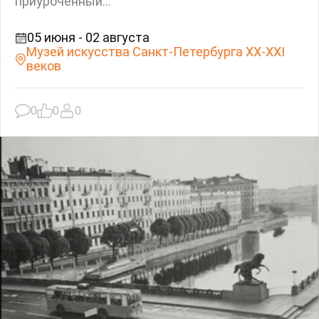
приуроченный...
05 июня - 02 августа
Музей искусства Санкт-Петербурга XX-XXI
веков
0
0
0