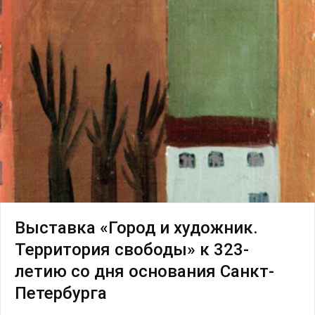
Маркет
Ярмарка
Интервью
Open call
Экскурсия
Дискуссия
Cosmoscow 2024
Blazar 2024
Встречи
Круглый стол
Выставка «Город и художник.
Территория свободы» к 323-
летию со дня основания Санкт-
Петербурга