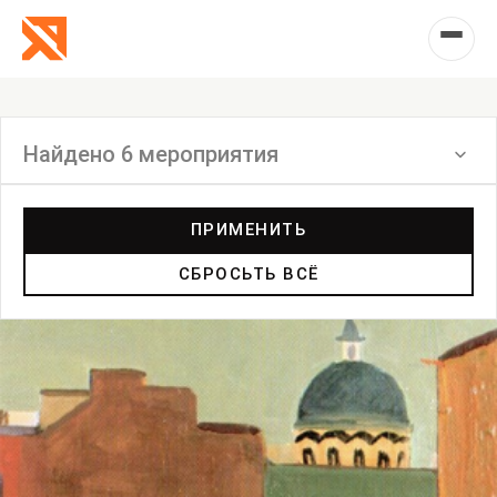
Найдено 6 мероприятия
Фильтр
ПРИМЕНИТЬ
СБРОСЬТЬ ВСЁ
Инсталляция
Выставка
Лекция
Фестиваль
Анонс
Мастерские
Дискуссия
Пост-релиз
Пресс-конференция