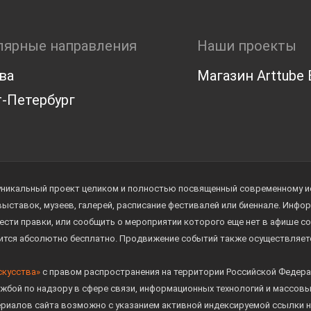
лярные направления
Наши проекты
ва
Магазин Arttube E
-Петербург
уникальный проект целиком и полностью посвященный современному иск
 выставок, музеев, галерей, расписание фестивалей или биеннале. Инф
ести правки, или сообщить о мероприятии которого еще нет в афише с
дится абсолютно бесплатно. Продвижение событий также осуществляе
скусства»
с правом распространения на территории Российской Федера
жбой по надзору в сфере связи, информационных технологий и массов
ериалов сайта возможно с указанием активной индексируемой ссылки н