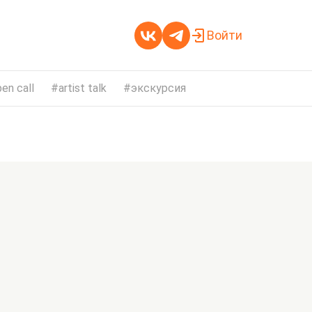
Войти
en call
artist talk
экскурсия