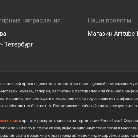
лярные направления
Наши проекты
ва
Магазин Arttube E
-Петербург
уникальный проект целиком и полностью посвященный современному иск
 выставок, музеев, галерей, расписание фестивалей или биеннале. Инф
ести правки, или сообщить о мероприятии которого еще нет в афише с
дится абсолютно бесплатно. Продвижение событий также осуществляе
скусства»
с правом распространения на территории Российской Федера
жбой по надзору в сфере связи, информационных технологий и массов
ериалов сайта возможно с указанием активной индексируемой ссылки н