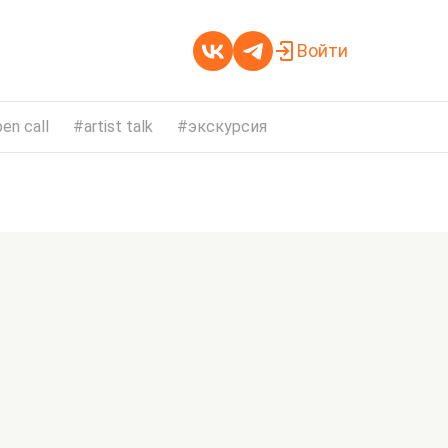
Войти
en call
artist talk
экскурсия