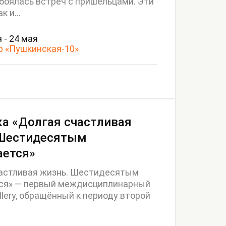
боялась встреч с пришельцами. Эти
к и...
 - 24 мая
р «Пушкинская-10»
а «Долгая счастливая
 Шестидесятым
ается»
частливая жизнь. Шестидесятым
ся» — первый междисциплинарный
llery, обращённый к периоду второй