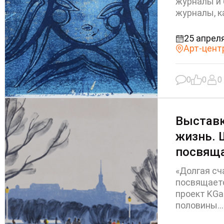
журналы и 
журналы, ка
25 апреля
Арт-цент
0
0
0
Выставк
жизнь.
посвящ
«Долгая с
посвящает
проект KGa
половины...