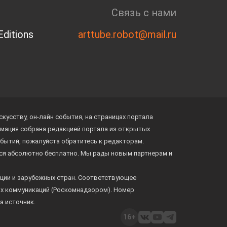
Связь с нами
ditions
arttube.robot@mail.ru
усству, он-лайн события, на страницах портала
ормация собрана редакцией портала из открытых
обытий, пожалуйста обратитесь к редакторам.
тся абсолютно бесплатно. Мы рады новым партнерам и
ции и зарубежных стран. Соответствующее
ых коммуникаций (Роскомнадзором). Номер
а источник.
16+