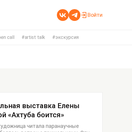
Войти
en call
artist talk
экскурсия
льная выставка Елены
й «Ахтуба боится»
художница читала паранаучные