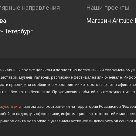
лярные направления
Наши проекты
ва
Магазин Arttube E
-Петербург
уникальный проект целиком и полностью посвященный современному иск
 выставок, музеев, галерей, расписание фестивалей или биеннале. Инф
ести правки, или сообщить о мероприятии которого еще нет в афише с
дится абсолютно бесплатно. Продвижение событий также осуществляе
скусства»
с правом распространения на территории Российской Федера
жбой по надзору в сфере связи, информационных технологий и массов
ериалов сайта возможно с указанием активной индексируемой ссылки н