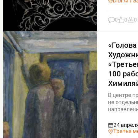
DiDi Art G
0
0
0
«Голова
Художни
«Третье
100 раб
Химиля
В центре п
не отдель
направления
24 апреля
Третье м