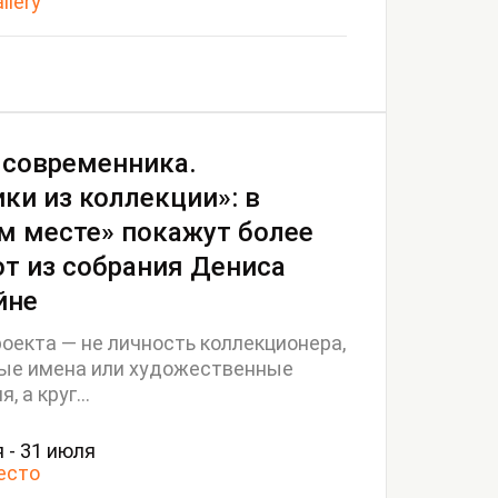
allery
 современника.
ки из коллекции»: в
м месте» покажут более
от из собрания Дениса
йне
роекта — не личность коллекционера,
ные имена или художественные
, а круг...
 - 31 июля
есто