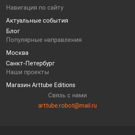
Маркет
Навигация по сайту
Ярмарка
Актуальные события
Интервью
Open call
Блог
Экскурсия
Популярные направления
Дискуссия
Cosmoscow 2024
Москва
Blazar 2024
Санкт-Петербург
Встречи
Круглый стол
Наши проекты
Магазин Arttube Editions
Связь с нами
arttube.robot@mail.ru