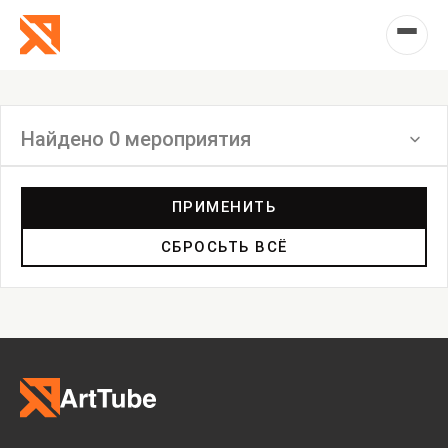
Найдено 0 мероприятия
Фильтр
ПРИМЕНИТЬ
СБРОСЬТЬ ВСЁ
Инсталляция
Выставка
Лекция
Фестиваль
Анонс
Мастерские
Дискуссия
Пост-релиз
Пресс-конференция