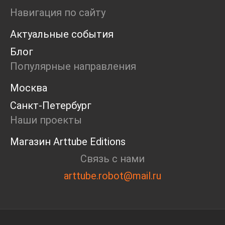
Маркет
Навигация по сайту
Ярмарка
Актуальные события
Интервью
Open call
Блог
Экскурсия
Популярные направления
Дискуссия
Cosmoscow 2024
Москва
Blazar 2024
Санкт-Петербург
Встречи
Круглый стол
Наши проекты
Магазин Arttube Editions
Связь с нами
arttube.robot@mail.ru