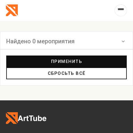
Найдено 0 мероприятия
Фильтр
ПРИМЕНИТЬ
СБРОСЬТЬ ВСЁ
Инсталляция
Выставка
Лекция
Фестиваль
Анонс
Мастерские
Дискуссия
Пост-релиз
Пресс-конференция