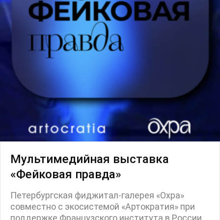
Маркет
Ярмарка
Интервью
Open call
Экскурсия
Дискуссия
Cosmoscow 2024
Blazar 2024
Встречи
Круглый стол
Мультимедийная выставка
«Фейковая правда»
Петербургская фиджитал-галерея «Охра»
совместно с экосистемой «Артократия» при
поддержке Французского института в России