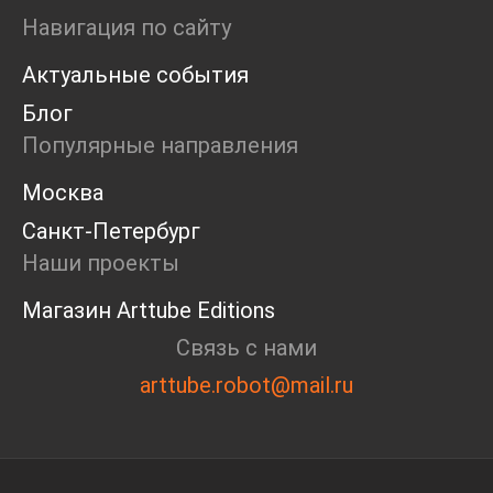
Маркет
Навигация по сайту
Ярмарка
Актуальные события
Интервью
Open call
Блог
Экскурсия
Популярные направления
Дискуссия
Cosmoscow 2024
Москва
Blazar 2024
Санкт-Петербург
Встречи
Круглый стол
Наши проекты
Магазин Arttube Editions
Связь с нами
arttube.robot@mail.ru