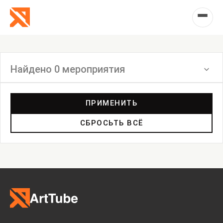
Найдено 0 мероприятия
Фильтр
ПРИМЕНИТЬ
СБРОСЬТЬ ВСЁ
Инсталляция
Выставка
Лекция
Фестиваль
Анонс
Мастерские
Дискуссия
Пост-релиз
Пресс-конференция