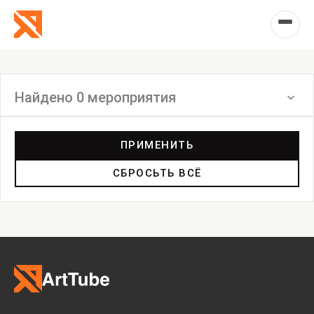
Найдено 0 мероприятия
Фильтр
ПРИМЕНИТЬ
СБРОСЬТЬ ВСЁ
Инсталляция
Выставка
Лекция
Фестиваль
Анонс
Мастерские
Дискуссия
Пост-релиз
Пресс-конференция