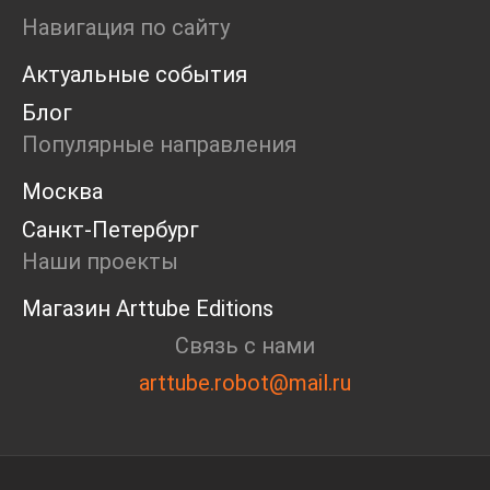
Маркет
Навигация по сайту
Ярмарка
Актуальные события
Интервью
Open call
Блог
Экскурсия
Популярные направления
Дискуссия
Cosmoscow 2024
Москва
Blazar 2024
Санкт-Петербург
Встречи
Круглый стол
Наши проекты
Магазин Arttube Editions
Связь с нами
arttube.robot@mail.ru