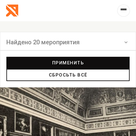
Найдено 20 мероприятия
Фильтр
ПРИМЕНИТЬ
СБРОСЬТЬ ВСЁ
Инсталляция
Выставка
Лекция
Фестиваль
Анонс
Мастерские
Дискуссия
Пост-релиз
Пресс-конференция