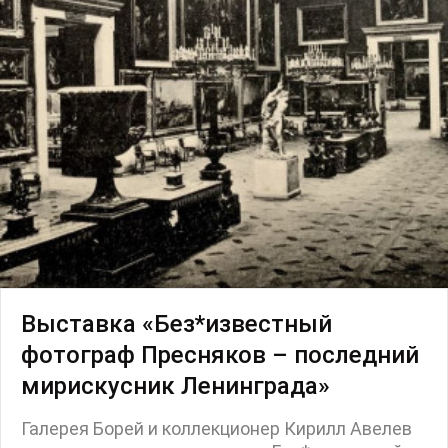
Маркет
Ярмарка
Интервью
Open call
Экскурсия
Дискуссия
Cosmoscow 2024
Blazar 2024
Встречи
Круглый стол
Выставка «Без*известный
фотограф Пресняков – последний
мирискусник Ленинграда»
Галерея Борей и коллекционер Кирилл Авелев