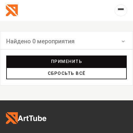
Найдено 0 мероприятия
Фильтр
ПРИМЕНИТЬ
СБРОСЬТЬ ВСЁ
Встреча
Выставка
Лекция
Фестиваль
Анонс
Мастерские
Дискуссия
Пост-релиз
Пресс-конференция