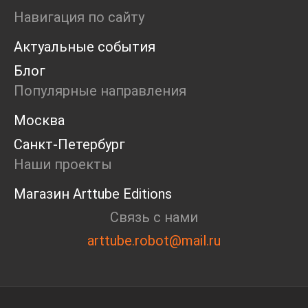
Маркет
Навигация по сайту
Ярмарка
Актуальные события
Интервью
Open call
Блог
Экскурсия
Популярные направления
Дискуссия
Cosmoscow 2024
Москва
Blazar 2024
Санкт-Петербург
Встречи
Круглый стол
Наши проекты
Магазин Arttube Editions
Связь с нами
arttube.robot@mail.ru