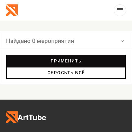
Найдено 0 мероприятия
Фильтр
ПРИМЕНИТЬ
СБРОСЬТЬ ВСЁ
Встреча
Выставка
Лекция
Фестиваль
Анонс
Мастерские
Дискуссия
Пост-релиз
Пресс-конференция