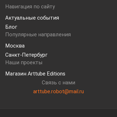
Маркет
Навигация по сайту
Ярмарка
Актуальные события
Интервью
Open call
Блог
Экскурсия
Популярные направления
Дискуссия
Cosmoscow 2024
Москва
Blazar 2024
Санкт-Петербург
Встречи
Круглый стол
Наши проекты
Магазин Arttube Editions
Связь с нами
arttube.robot@mail.ru