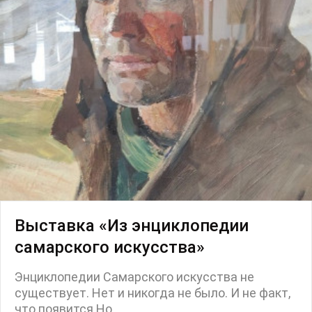
Маркет
Ярмарка
Интервью
Open call
Экскурсия
Дискуссия
Cosmoscow 2024
Blazar 2024
Встречи
Круглый стол
Выставка «Из энциклопедии
самарского искусства»
Энциклопедии Самарского искусства не
существует. Нет и никогда не было. И не факт,
что появится.Но...