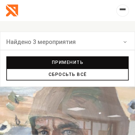
Найдено 3 мероприятия
Фильтр
ПРИМЕНИТЬ
СБРОСЬТЬ ВСЁ
Встреча
Выставка
Лекция
Фестиваль
Анонс
Мастерские
Дискуссия
Пост-релиз
Пресс-конференция