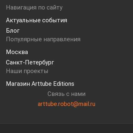
Пост-релиз
Навигация по сайту
Пресс-конференция
Актуальные события
Маркет
Ярмарка
Блог
Интервью
Популярные направления
Open call
Экскурсия
Москва
Дискуссия
Санкт-Петербург
Cosmoscow 2024
Blazar 2024
Наши проекты
Встречи
Магазин Arttube Editions
Круглый стол
Связь с нами
arttube.robot@mail.ru