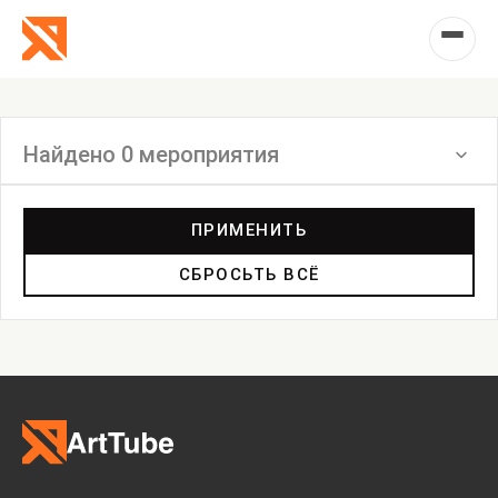
Найдено 0 мероприятия
Фильтр
ПРИМЕНИТЬ
СБРОСЬТЬ ВСЁ
Круглый стол
Спектакль
Концерт
Выставка
Лекция
Фестиваль
Анонс
Мастерские
Дискуссия