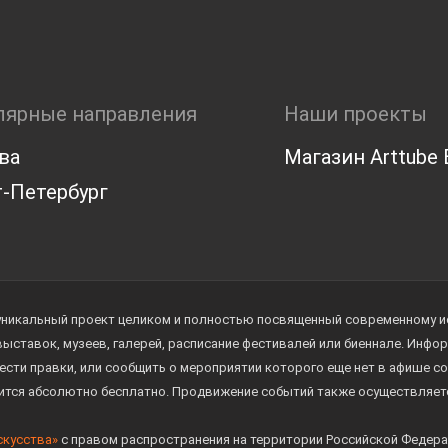
лярные направления
Наши проекты
ва
Магазин Arttube E
-Петербург
уникальный проект целиком и полностью посвященный современному иск
 выставок, музеев, галерей, расписание фестивалей или биеннале. Инф
ести правки, или сообщить о мероприятии которого еще нет в афише с
дится абсолютно бесплатно. Продвижение событий также осуществляе
скусства»
с правом распространения на территории Российской Федера