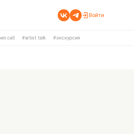
Войти
en call
artist talk
экскурсия