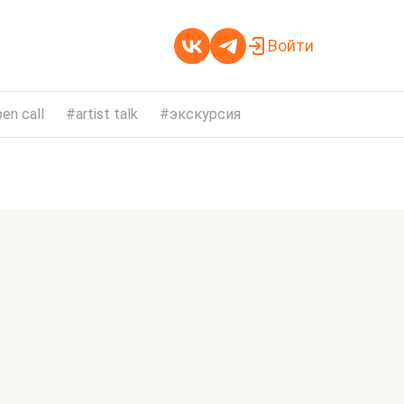
Войти
en call
artist talk
экскурсия