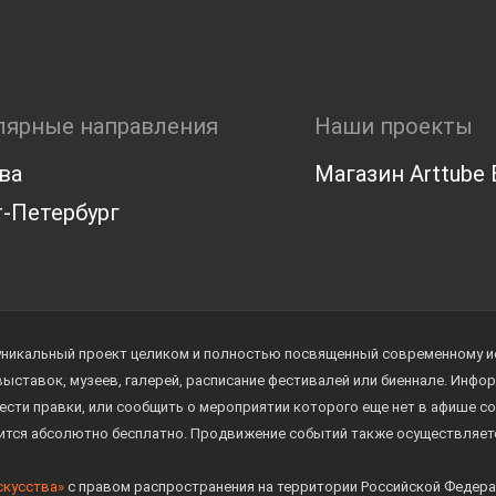
лярные направления
Наши проекты
ва
Магазин Arttube E
-Петербург
уникальный проект целиком и полностью посвященный современному иск
 выставок, музеев, галерей, расписание фестивалей или биеннале. Инф
ести правки, или сообщить о мероприятии которого еще нет в афише с
дится абсолютно бесплатно. Продвижение событий также осуществляе
скусства»
с правом распространения на территории Российской Федера