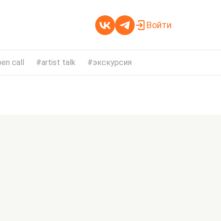
Войти
en call
artist talk
экскурсия