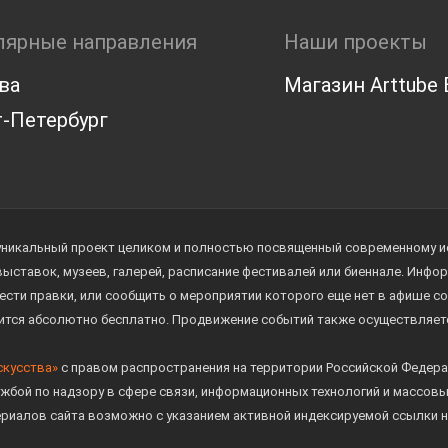
лярные направления
Наши проекты
ва
Магазин Arttube E
-Петербург
уникальный проект целиком и полностью посвященный современному иск
 выставок, музеев, галерей, расписание фестивалей или биеннале. Инф
ести правки, или сообщить о мероприятии которого еще нет в афише с
дится абсолютно бесплатно. Продвижение событий также осуществляе
скусства»
с правом распространения на территории Российской Федера
жбой по надзору в сфере связи, информационных технологий и массов
ериалов сайта возможно с указанием активной индексируемой ссылки н