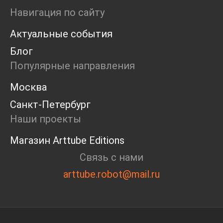
Ярмарка
Навигация по сайту
Интервью
Актуальные события
Open call
Экскурсия
Блог
Дискуссия
Популярные направления
Cosmoscow 2024
Blazar 2024
Москва
Встречи
Санкт-Петербург
Круглый стол
Наши проекты
Магазин Arttube Editions
Связь с нами
arttube.robot@mail.ru