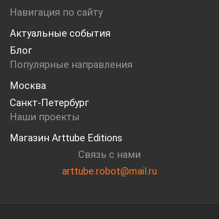
Ярмарка
Навигация по сайту
Интервью
Актуальные события
Open call
Экскурсия
Блог
Дискуссия
Популярные направления
Cosmoscow 2024
Blazar 2024
Москва
Встречи
Санкт-Петербург
Круглый стол
Наши проекты
Магазин Arttube Editions
Связь с нами
arttube.robot@mail.ru