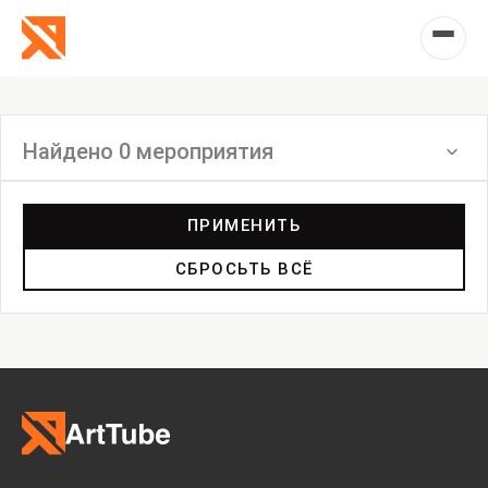
Найдено 0 мероприятия
Фильтр
ПРИМЕНИТЬ
СБРОСЬТЬ ВСЁ
Выставка
Лекция
Фестиваль
Анонс
Мастерские
Дискуссия
Пост-релиз
Пресс-конференция
Маркет