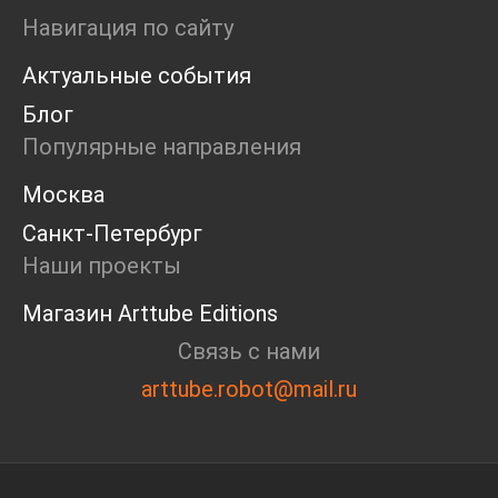
Ярмарка
Навигация по сайту
Интервью
Актуальные события
Open call
Экскурсия
Блог
Дискуссия
Популярные направления
Cosmoscow 2024
Blazar 2024
Москва
Встречи
Санкт-Петербург
Круглый стол
Наши проекты
Магазин Arttube Editions
Связь с нами
arttube.robot@mail.ru