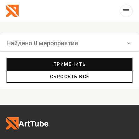
Найдено 0 мероприятия
Фильтр
ПРИМЕНИТЬ
СБРОСЬТЬ ВСЁ
Выставка
Лекция
Фестиваль
Анонс
Мастерские
Дискуссия
Пост-релиз
Пресс-конференция
Маркет