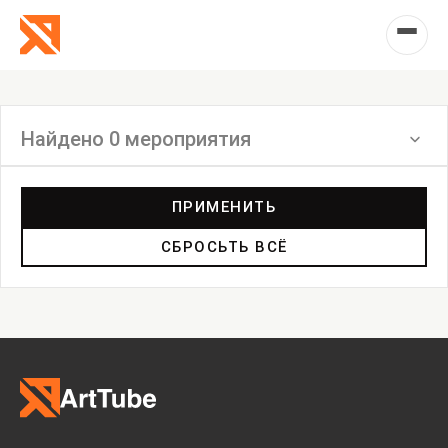
Найдено 0 мероприятия
Фильтр
ПРИМЕНИТЬ
СБРОСЬТЬ ВСЁ
Выставка
Лекция
Фестиваль
Анонс
Мастерские
Дискуссия
Пост-релиз
Пресс-конференция
Маркет