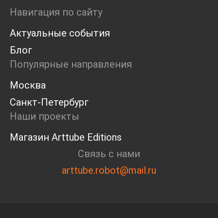
Ярмарка
Навигация по сайту
Интервью
Актуальные события
Open call
Экскурсия
Блог
Дискуссия
Популярные направления
Cosmoscow 2024
Blazar 2024
Москва
Встречи
Санкт-Петербург
Круглый стол
Наши проекты
Магазин Arttube Editions
Связь с нами
arttube.robot@mail.ru