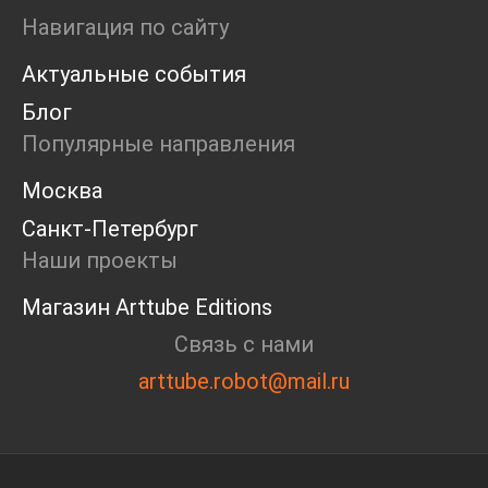
Ярмарка
Навигация по сайту
Интервью
Актуальные события
Open call
Экскурсия
Блог
Дискуссия
Популярные направления
Cosmoscow 2024
Blazar 2024
Москва
Встречи
Санкт-Петербург
Круглый стол
Наши проекты
Магазин Arttube Editions
Связь с нами
arttube.robot@mail.ru