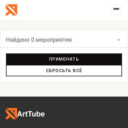
Найдено 0 мероприятия
Фильтр
ПРИМЕНИТЬ
СБРОСЬТЬ ВСЁ
Выставка
Лекция
Фестиваль
Анонс
Мастерские
Дискуссия
Пост-релиз
Пресс-конференция
Маркет