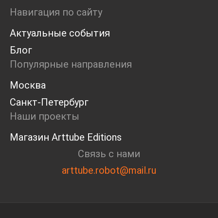
Ярмарка
Навигация по сайту
Интервью
Актуальные события
Open call
Экскурсия
Блог
Дискуссия
Популярные направления
Cosmoscow 2024
Blazar 2024
Москва
Встречи
Санкт-Петербург
Круглый стол
Наши проекты
Магазин Arttube Editions
Связь с нами
arttube.robot@mail.ru