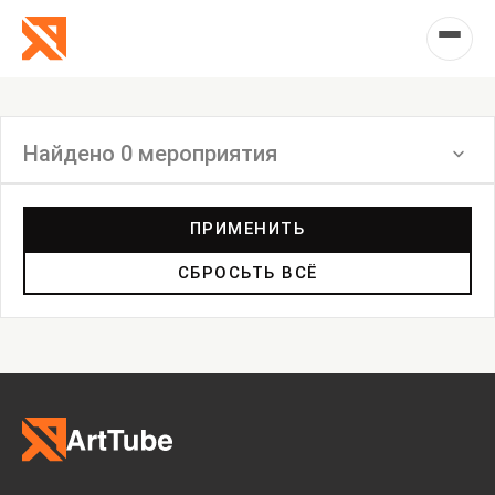
Найдено 0 мероприятия
Фильтр
ПРИМЕНИТЬ
СБРОСЬТЬ ВСЁ
Выставка
Лекция
Фестиваль
Анонс
Мастерские
Дискуссия
Пост-релиз
Пресс-конференция
Маркет