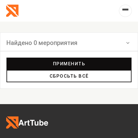
Найдено 0 мероприятия
Фильтр
ПРИМЕНИТЬ
СБРОСЬТЬ ВСЁ
Выставка
Лекция
Фестиваль
Анонс
Мастерские
Дискуссия
Пост-релиз
Пресс-конференция
Маркет