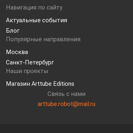
Ярмарка
Навигация по сайту
Интервью
Актуальные события
Open call
Экскурсия
Блог
Дискуссия
Популярные направления
Cosmoscow 2024
Blazar 2024
Москва
Встречи
Санкт-Петербург
Круглый стол
Наши проекты
Магазин Arttube Editions
Связь с нами
arttube.robot@mail.ru