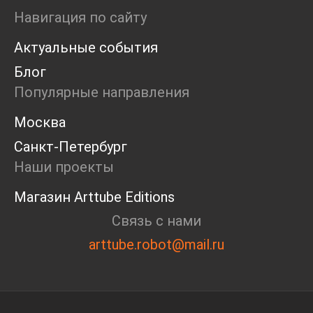
Ярмарка
Навигация по сайту
Интервью
Актуальные события
Open call
Экскурсия
Блог
Дискуссия
Популярные направления
Cosmoscow 2024
Blazar 2024
Москва
Встречи
Санкт-Петербург
Круглый стол
Наши проекты
Магазин Arttube Editions
Связь с нами
arttube.robot@mail.ru