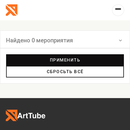
Найдено 0 мероприятия
Фильтр
ПРИМЕНИТЬ
СБРОСЬТЬ ВСЁ
Выставка
Лекция
Фестиваль
Анонс
Мастерские
Дискуссия
Пост-релиз
Пресс-конференция
Маркет