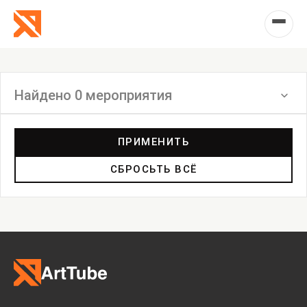
Найдено 0 мероприятия
Фильтр
ПРИМЕНИТЬ
СБРОСЬТЬ ВСЁ
Выставка
Лекция
Фестиваль
Анонс
Мастерские
Дискуссия
Пост-релиз
Пресс-конференция
Маркет