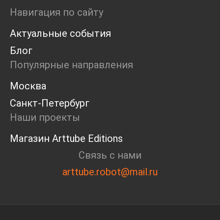
Ярмарка
Навигация по сайту
Интервью
Актуальные события
Open call
Экскурсия
Блог
Дискуссия
Популярные направления
Cosmoscow 2024
Blazar 2024
Москва
Встречи
Санкт-Петербург
Круглый стол
Наши проекты
Магазин Arttube Editions
Связь с нами
arttube.robot@mail.ru