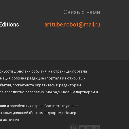
Связь с нами
ditions
arttube.robot@mail.ru
усству, он-лайн события, на страницах портала
ормация собрана редакцией портала из открытых
обытий, пожалуйста обратитесь к редакторам.
тся абсолютно бесплатно. Мы рады новым партнерам и
ции и зарубежных стран. Соответствующее
ых коммуникаций (Роскомнадзором). Номер
а источник.
16+