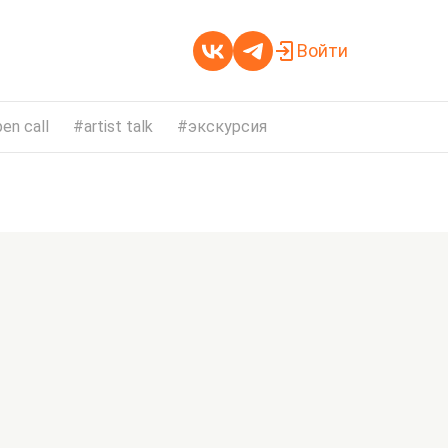
Войти
en call
artist talk
экскурсия