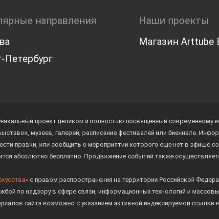
лярные направления
Наши проекты
ва
Магазин Arttube E
-Петербург
уникальный проект целиком и полностью посвященный современному иск
 выставок, музеев, галерей, расписание фестивалей или биеннале. Инф
ести правки, или сообщить о мероприятии которого еще нет в афише с
дится абсолютно бесплатно. Продвижение событий также осуществляе
скусства»
с правом распространения на территории Российской Федера
жбой по надзору в сфере связи, информационных технологий и массов
ериалов сайта возможно с указанием активной индексируемой ссылки н