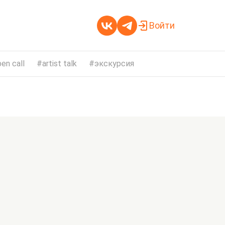
Войти
en call
artist talk
экскурсия