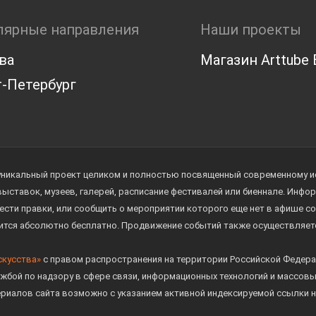
лярные направления
Наши проекты
ва
Магазин Arttube E
-Петербург
уникальный проект целиком и полностью посвященный современному иск
 выставок, музеев, галерей, расписание фестивалей или биеннале. Инф
ести правки, или сообщить о мероприятии которого еще нет в афише с
дится абсолютно бесплатно. Продвижение событий также осуществляе
скусства»
с правом распространения на территории Российской Федера
жбой по надзору в сфере связи, информационных технологий и массов
ериалов сайта возможно с указанием активной индексируемой ссылки н