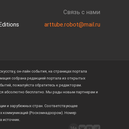
Связь с нами
ditions
arttube.robot@mail.ru
усству, он-лайн события, на страницах портала
ормация собрана редакцией портала из открытых
обытий, пожалуйста обратитесь к редакторам.
тся абсолютно бесплатно. Мы рады новым партнерам и
ции и зарубежных стран. Соответствующее
ых коммуникаций (Роскомнадзором). Номер
а источник.
16+