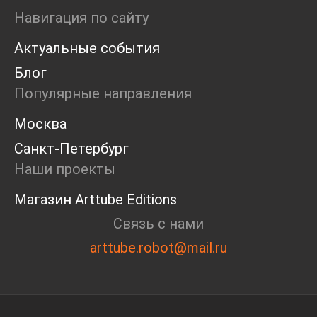
Ярмарка
Навигация по сайту
Интервью
Актуальные события
Open call
Экскурсия
Блог
Дискуссия
Популярные направления
Cosmoscow 2024
Blazar 2024
Москва
Встречи
Санкт-Петербург
Круглый стол
Наши проекты
Магазин Arttube Editions
Связь с нами
arttube.robot@mail.ru