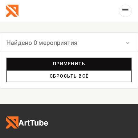
Найдено 0 мероприятия
Фильтр
ПРИМЕНИТЬ
СБРОСЬТЬ ВСЁ
Выставка
Лекция
Фестиваль
Анонс
Мастерские
Дискуссия
Пост-релиз
Пресс-конференция
Маркет