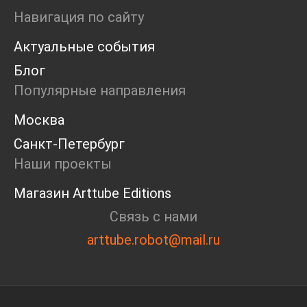
Ярмарка
Навигация по сайту
Интервью
Актуальные события
Open call
Экскурсия
Блог
Дискуссия
Популярные направления
Cosmoscow 2024
Blazar 2024
Москва
Встречи
Санкт-Петербург
Круглый стол
Наши проекты
Магазин Arttube Editions
Связь с нами
arttube.robot@mail.ru