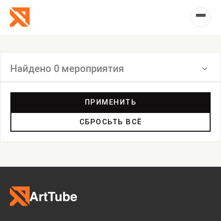
Найдено 0 мероприятия
Фильтр
ПРИМЕНИТЬ
СБРОСЬТЬ ВСЁ
Выставка
Лекция
Фестиваль
Анонс
Мастерские
Дискуссия
Пост-релиз
Пресс-конференция
Маркет