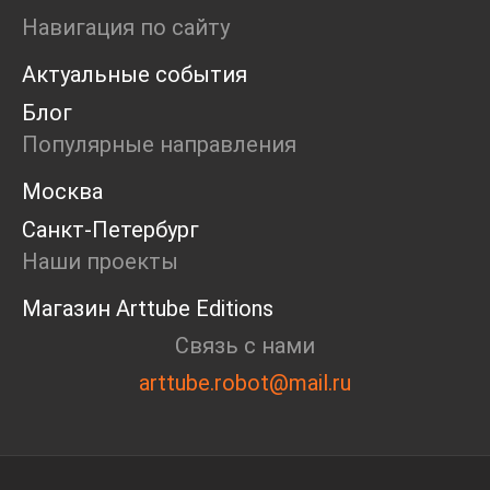
Ярмарка
Навигация по сайту
Интервью
Актуальные события
Open call
Экскурсия
Блог
Дискуссия
Популярные направления
Cosmoscow 2024
Blazar 2024
Москва
Встречи
Санкт-Петербург
Круглый стол
Наши проекты
Магазин Arttube Editions
Связь с нами
arttube.robot@mail.ru