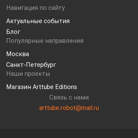
Ярмарка
Навигация по сайту
Интервью
Актуальные события
Open call
Экскурсия
Блог
Дискуссия
Популярные направления
Cosmoscow 2024
Blazar 2024
Москва
Встречи
Санкт-Петербург
Круглый стол
Наши проекты
Магазин Arttube Editions
Связь с нами
arttube.robot@mail.ru