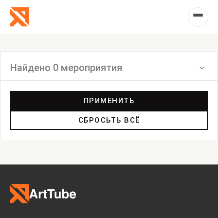
Найдено 0 мероприятия
Фильтр
ПРИМЕНИТЬ
СБРОСЬТЬ ВСЁ
Выставка
Лекция
Фестиваль
Анонс
Мастерские
Дискуссия
Пост-релиз
Пресс-конференция
Маркет