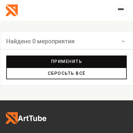
Найдено 0 мероприятия
Фильтр
ПРИМЕНИТЬ
СБРОСЬТЬ ВСЁ
Выставка
Лекция
Фестиваль
Анонс
Мастерские
Дискуссия
Пост-релиз
Пресс-конференция
Маркет