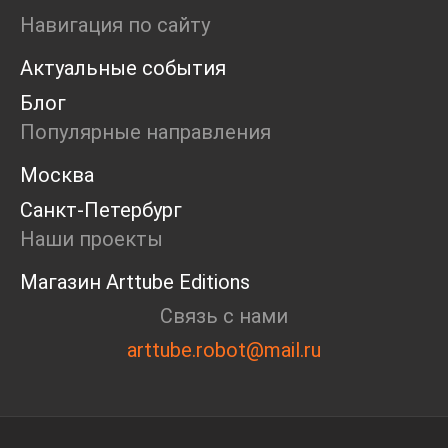
Ярмарка
Навигация по сайту
Интервью
Актуальные события
Open call
Экскурсия
Блог
Дискуссия
Популярные направления
Cosmoscow 2024
Blazar 2024
Москва
Встречи
Санкт-Петербург
Круглый стол
Наши проекты
Магазин Arttube Editions
Связь с нами
arttube.robot@mail.ru