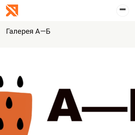
Галерея А—Б