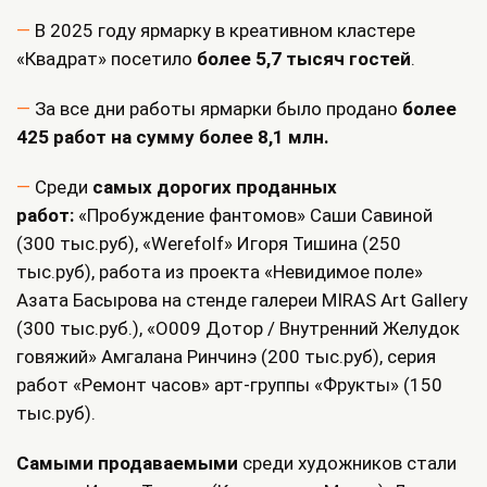
В 2025 году ярмарку в креативном кластере
«Квадрат» посетило
более 5,7 тысяч гостей
.
За все дни работы ярмарки было продано
более
425 работ на сумму более 8,1 млн.
Среди
самых д
орогих проданных
работ:
«Пробуждение фантомов» Саши Савиной
(300 тыс.руб), «Werefolf» Игоря Тишина (250
тыс.руб), работа из проекта «Невидимое поле»
Азата Басырова на стенде галереи MIRAS Art Gallery
(300 тыс.руб.), «О009 Дотор / Внутренний Желудок
говяжий» Амгалана Ринчинэ (200 тыс.руб), серия
работ «Ремонт часов» арт-группы «Фрукты» (150
тыс.руб).
Самыми продаваемыми
среди художников стали